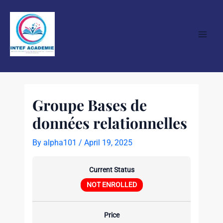
Skip
Post
Main
to
navigation
Men
content
Groupe Bases de
données relationnelles
By
alpha101
/
April 19, 2025
Current Status
NOT ENROLLED
Price