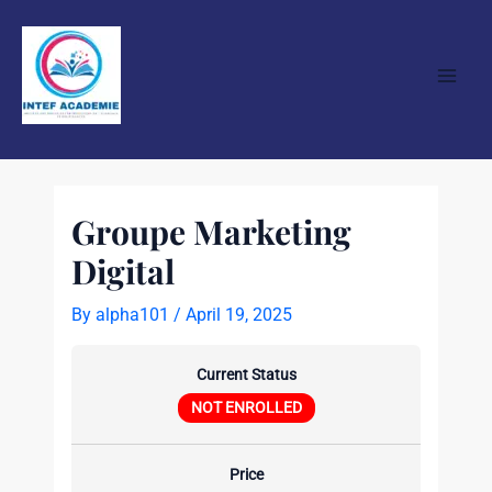
Skip
Post
Main
to
navigation
Men
content
Groupe Marketing
Digital
By
alpha101
/
April 19, 2025
Current Status
NOT ENROLLED
Price