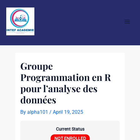
Skip
Post
Main
to
navigation
Men
content
Groupe
Programmation en R
pour l’analyse des
données
By
alpha101
/
April 19, 2025
Current Status
NOT ENROLLED