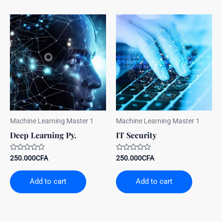
Machine Learning Master 1
Machine Learning Master 1
Deep Learning Py.
IT Security
Rated
Rated
250.000
CFA
250.000
CFA
0
0
out
out
of
of
Add to cart
Add to cart
5
5