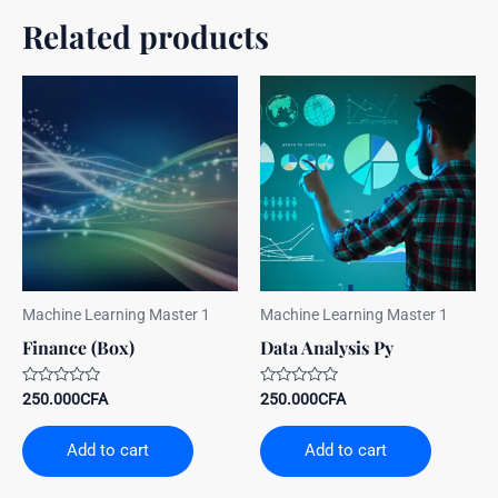
Related products
Machine Learning Master 1
Machine Learning Master 1
Finance (Box)
Data Analysis Py
Rated
Rated
250.000
CFA
250.000
CFA
0
0
out
out
of
of
Add to cart
Add to cart
5
5