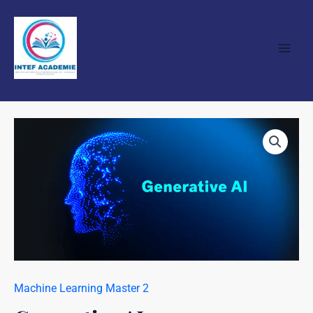
Skip
Main
to
Men
content
Generative
AI
quantity
Machine Learning Master 2